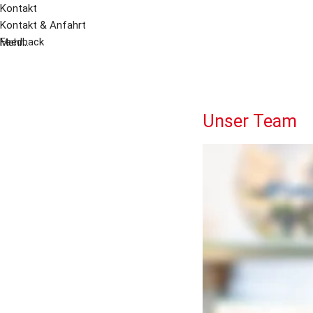
Kontakt
Kontakt & Anfahrt
Feedback
Mehr...
Unser Team
Dirk Phlippen
Apotheker/Inhaber