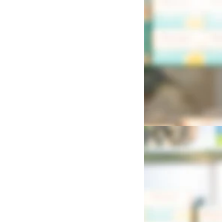
Dipl. Pharmazeut Hei
Apotheker
Dr. Christine Kupfern
Apothekerin