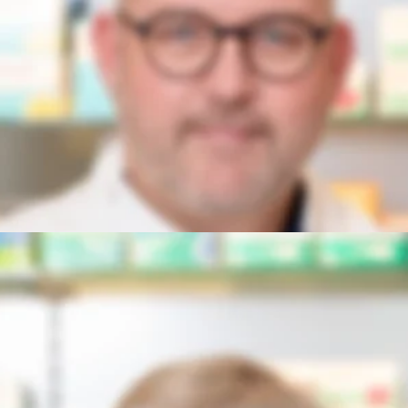
ko Ullmann
agel-Kargbo