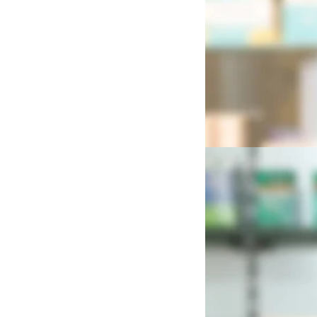
Andrea Kelleter 
PKA/PTA
Schwerpunkte: Darmber
Phyto PTA